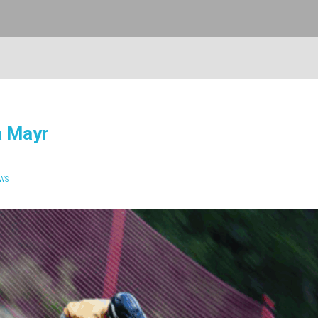
a Mayr
WS