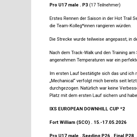
Pro U17 male . P3
(17 Teilnehmer)
Erstes Rennen der Saison in der Hot Trail 
die Team-Kolleg*innen rangieren würden.
Die Strecke wurde teilweise angepasst, in
Nach dem Track-Walk und den Training am S
angenehmen Temperaturen war ein perfekte
Im ersten Lauf bestätigte sich das und ich r
„Mechanical“ verfolgt mich bereits seit letz
durchgezogen. Natürlich war keine Verbesse
Platz mit dem ersten Lauf sichern und hab
IXS EUROPEAN DOWNHILL CUP *2
Fort William (SCO) . 15.-17.05.2026
Pro U17 male . Seeding P26 . Final P28