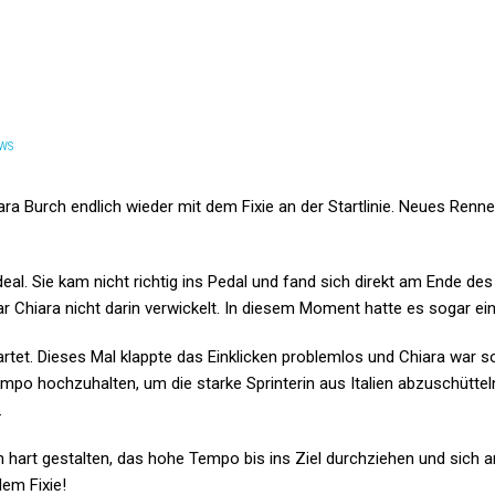
WS
a Burch endlich wieder mit dem Fixie an der Startlinie. Neues Rennen,
s ideal. Sie kam nicht richtig ins Pedal und fand sich direkt am Ende d
 Chiara nicht darin verwickelt. In diesem Moment hatte es sogar eine
et. Dieses Mal klappte das Einklicken problemlos und Chiara war sof
o hochzuhalten, um die starke Sprinterin aus Italien abzuschütteln
.
n hart gestalten, das hohe Tempo bis ins Ziel durchziehen und sich 
dem Fixie!