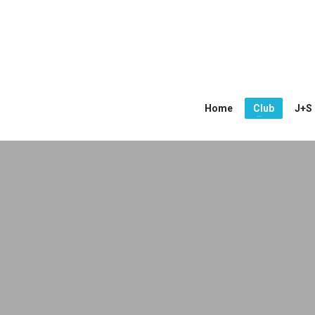
Home
Club
J+S