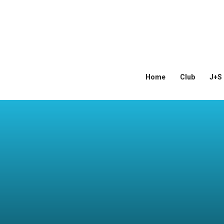
Home
Club
J+S