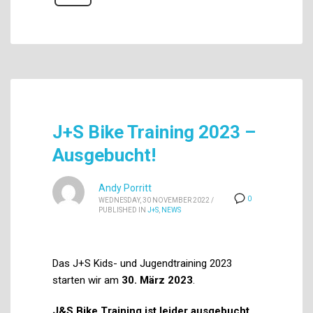
J+S Bike Training 2023 –
Ausgebucht!
Andy Porritt
0
WEDNESDAY, 30 NOVEMBER 2022
/
PUBLISHED IN
J+S
,
NEWS
Das J+S Kids- und Jugendtraining 2023
starten wir am
30. März 2023
.
J&S Bike Training ist leider ausgebucht