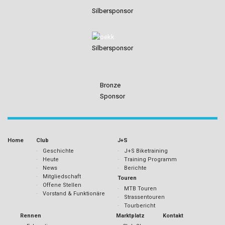
Silbersponsor
Silbersponsor
Bronze
Sponsor
Home
Club
J+S
Geschichte
J+S Biketraining
Heute
Training Programm
News
Berichte
Mitgliedschaft
Touren
Offene Stellen
MTB Touren
Vorstand & Funktionäre
Strassentouren
Tourbericht
Rennen
Marktplatz
Kontakt